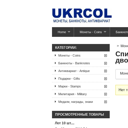
Home
Монеты - Coins
Банкнот
>
Мон
КАТЕГОРИИ:
Спи
Монеты - Coins
дво
Банкноты - Banknotes
Антиквариат - Antique
Моне
Подарки - Gifts
Марки - Stamps
Нет т
Милитария - Military
Медали, награды, знаки
ПРОСМОТРЕННЫЕ ТОВАРЫ
Лот 10 шт....