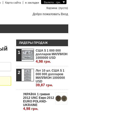
Валюта : грн.
ы
Карта сайта
в закладки
Корзина:
(пусто)
Добро пожаловать Вход
ЛИДЕРЫ ПРОДАЖ
ный
США $ 1 000 000
1
долларов МИЛЛИОН
1000000 USD
4,98 грн.
Лот 10 шт. США $ 1
2
000 000 долларов
МИЛЛИОН 1000000
USD
39,87 грн.
УКРАЇНА 1 гривня
3
2012 UNC Евро 2012
EURO POLAND-
UKRAINE
4,98 грн.