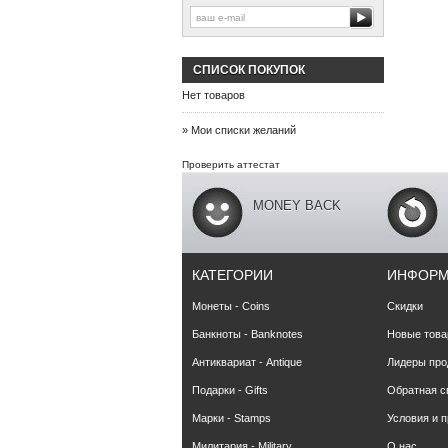
СПИСОК ПОКУПОК
Нет товаров
» Мои списки желаний
Проверить аттестат
MONEY BACK
КАТЕГОРИИ
ИНФОР
Монеты - Coins
Скидки
Банкноты - Banknotes
Новые тов
Антиквариат - Antique
Лидеры про
Подарки - Gifts
Обратная с
Марки - Stamps
Условия и 
Милитария - Military
О нас